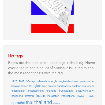
Hot tags
Below are the most often used tags in the blog. Hover
over a tag to see a count of entries, click a tag to see
the most recent posts with the tag.
1926
2017
90-days
alternativ-energie
angle-adjustment
aussprache
bangkok
baiyoke-tower
bier
brauen
buddhismus
bustour
chai
chedi
eigennamen
entertainment
feiertage
fruchtgummi
geba-wsm-asw
isaan
inseln
hongkong
informix
installation
international
java
thailand
thai
sprache
visum