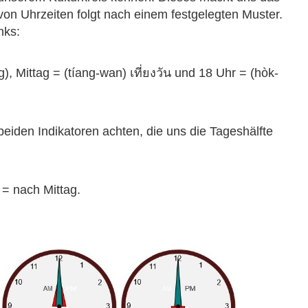
on Uhrzeiten folgt nach einem festgelegten Muster.
nks:
), Mittag = (tíang-wan) เที่ยงวัน und 18 Uhr = (hòk-
eiden Indikatoren achten, die uns die Tageshälfte
= nach Mittag.