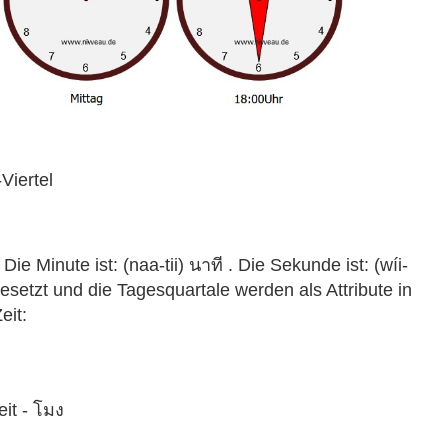
Viertel
ie Minute ist: (naa-tii) นาที . Die Sekunde ist: (wíi-
gesetzt und die Tagesquartale werden als Attribute in
eit:
it -
โมง