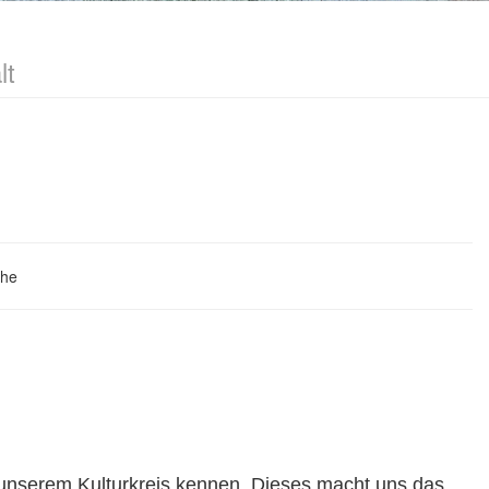
lt
che
 unserem Kulturkreis kennen. Dieses macht uns das