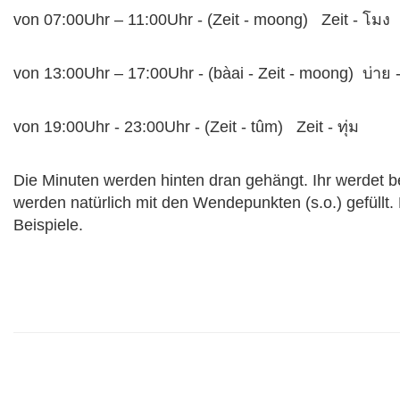
von 07:00Uhr – 11:00Uhr - (Zeit - moong) Zeit
-
โมง
von 13:00Uhr – 17:00Uhr -
(bàai
-
Zeit -
moong
)
บ่าย
von 19:00Uhr - 23:00Uhr -
(
Zeit -
tûm
) Zeit
-
ทุ่ม
Die Minuten werden hinten dran gehängt. Ihr werdet 
werden natürlich mit den Wendepunkten (s.o.) gefüllt. 
Beispiele.