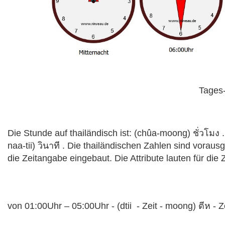
Tages-
Die Stunde auf thailändisch ist: (chûa-moong) ชั่วโมง . D
naa-tii) วินาที . Die thailändischen Zahlen sind voraus
die Zeitangabe eingebaut. Die Attribute lauten für die Z
von 01:00Uhr – 05:00Uhr -
(dtii -
Zeit - moong)
ตีห
-
Ze