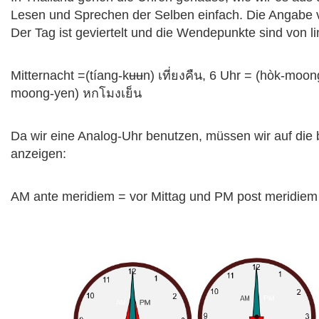
Lesen und Sprechen der Selben einfach. Die Angabe v
Der Tag ist geviertelt und die Wendepunkte sind von li
Mitternacht =(tíang-kʉʉn) เที่ยงคืน, 6 Uhr = (hòk-moong
moong-yen) หกโมงเย็น
Da wir eine Analog-Uhr benutzen, müssen wir auf die b
anzeigen:
AM ante meridiem = vor Mittag und PM post meridiem 